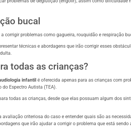
car problemas de deglutição (engolir), assim como dificuldade 
ação bucal
a corrigir problemas como gagueira, rouquidão e respiração bu
apresentar técnicas e abordagens que irão corrigir esses obstácu
dulta.
ara todas as crianças?
udiologia infantil
é oferecida apenas para as crianças com pro
do Espectro Autista (TEA).
o para todas as crianças, desde que elas possuam algum dos s
a avaliação criteriosa do caso e entender quais são as necessi
bordagens que irão ajudar a corrigir o problema que está sendo