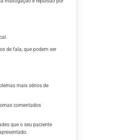
na mastigação e repulsão por
cal.
los de fala, que podem ser
blemas mais sérios de
intomas comentados
dades que o seu paciente
 apresentado.