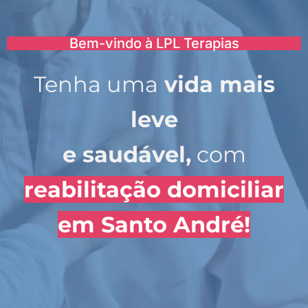
Bem-vindo à LPL Terapias
Tenha uma
vida mais
leve
e saudável,
com
reabilitação domiciliar
em Santo André!